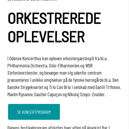
ORKESTREREDE
OPLEVELSER
I Odense Koncerthus kan opleves orkestergæstespil fra bl.a.
Philharmonia Orchestra, Oslo-Filharmonien og WDR
Sinfonieorchester, og bevæger man sig udenfor centrum
præsenteres i unikke omgivelser på de fynske herregårde bl.a. Den
Danske Strygekvartet og Trio Con Brio i selskab med Daniil Trifonov,
Maxim Rysanov, Gautier Capuçon og Nikolaj Szeps-Znaider.
SE KONCERTPROGRAM
Dagens festivalprogram afsluttes hver aften på Anarkist Bar i